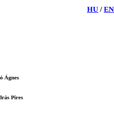
HU
/
EN
ó Ágnes
ás Pires