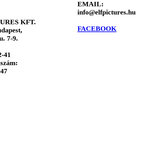
EMAIL:
info@elfpictures.hu
TURES KFT.
FACEBOOK
dapest,
u. 7-9.
2-41
kszám:
547