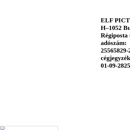
ELF PIC
H–1052 Bu
Régiposta 
adószám:
25565829-
cégjegyzé
01-09-282